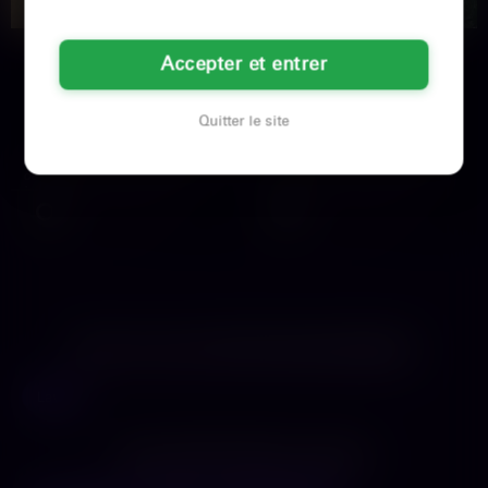
Ela
Nadia
Accepter et entrer
29 ans
33 ans
Quitter le site
Laval
Laval
Mamie de 2 gosses à Laval mais le
Je viens de finir une session de
désir brûle encore fortProtocole
yoga, histoire de rester zen avant
impératif : genoux +…
de te mettre à…
Voir son profil
Voir son profil
LES VILLES DU DÉPARTEMENT
MAYENNE
Laval
LES DÉPARTEMENTS VOISINS