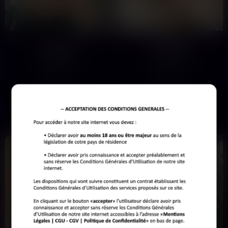
praticiennes offrent des sessions personnalisées, axées sur
l’exploration des dynamiques de pouvoir consenties. Elles
privilégient une approche mature et réfléchie, s’adressant à
une clientèle avertie et respectueuse.
Elodie
Camille
30 ans
31 ans
Laval
Laval
Je ne veux plus de pleurnicheurs.
Je m'appelle Camille, 31 ans. Je
Règle 1 : tu me parles pas comme à
suis une dominatrice exigeante qui
ta mère. Règle 2…
ne fait aucune…
Voir son profil
Voir son profil