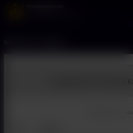
Dominatrice.tel
La domination en toute discrétion
Mentions Légales