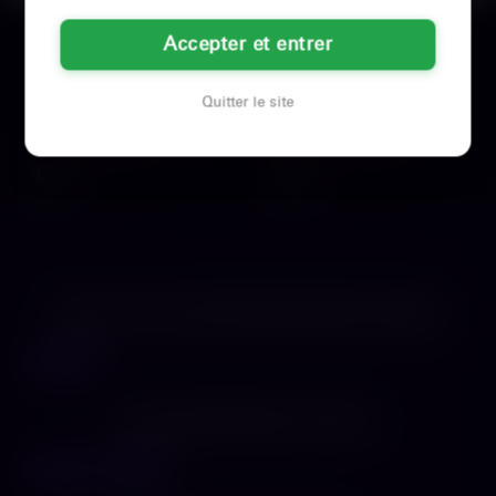
Laurence
Margaux
Accepter et entrer
57 ans
21 ans
Annecy
Annecy
Quitter le site
Pas de soumis qui jouent — je veux
L'autre soir, j'ai ligoté un intrépide
un portefeuille qui se vide sans
au cadre du lit, ses plaintes muant
négocier.57 ans…
vite en…
Voir son profil
Voir son profil
LES VILLES DU DÉPARTEMENT
HAUTE-SAVOIE
Annecy
LES DÉPARTEMENTS VOISINS
Savoie
Doubs