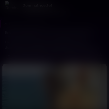
Dominatrice.tel
La domination en toute discrétion
Dominatrice.tel
>
Haute-Savoie
Envie de dominatrice au tel à Haute-Savoie (74) ?
En Haute-Savoie, explore les opportunités avec des
dominatrices par téléphone locales prêtes à pimenter ta vie
quotidienne.Visualise-toi recevant ce tchat captivant en fin de
LES DOMINATRICE DE HAUTE-SAVOIE (74) SONT LÀ
journée. Un échange électrique où l’humiliation au téléphone
devient un art partagé entre vous deux.Grâce à une
communauté active et fidèle, chaque interaction est garantie
d’être sincère et captivante sans faux-semblants.N’hésite plus
et découvre ce que la domi téléphonique en Haute-Savoie a à
t’offrir dès maintenant.