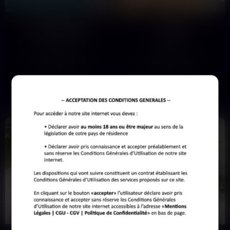
Anastasia
Julie
22 ans
25 ans
Annecy
Annecy
Le contrôle est mon territoire. Es-tu
Julie, 25 ans.Je viens d'atterrir à
prêt à subir mon autorité sans
Annecy, personne autour, les
broncher…
terrasses qui rouvrent…
Voir son profil
Voir son profil