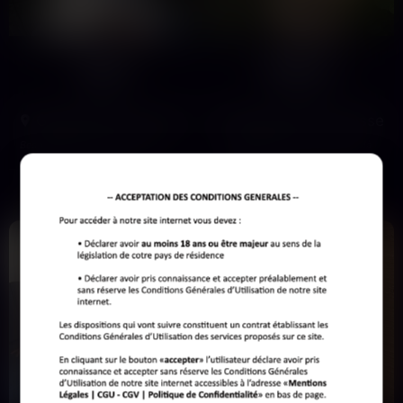
Anita
Marine
50 ans
35 ans
Garges-lès-Gonesse
Garges-lès-Gonesse
Besoin pressant de dominer,
Je suis Marine et je ne suis pas là
contrôler, mettre à genoux. Pas de
pour plaisanter. J'ai eu une journée
jeux, que de la réalité…
de merde avec…
Voir son profil
Voir son profil