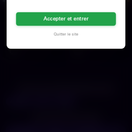
Lena
Léa
Accepter et entrer
42 ans
37 ans
Garges-lès-Gonesse
Sarcelles
Quitter le site
Il y a des soirs où une meuf a juste
Je viens de sortir d'une relation qui
besoin d'exercer son pouvoir. La
ne m'a pas satisfaite. Je veux un
routine m'ennuie…
mec à mes pieds…
Voir son profil
Voir son profil
LES VILLES DU DÉPARTEMENT
VAL-D'OISE
Argenteuil
Cergy
Sarcelles
LES DÉPARTEMENTS VOISINS
Hauts-de-Seine
Essonne
Seine-Saint-Denis
Oise