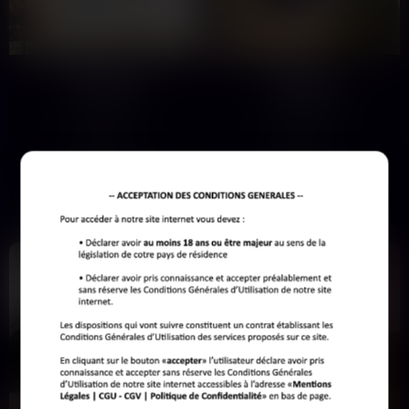
Victoire
Brigitte
24 ans
43 ans
Nantes
Nantes
Voilà j'ai 24 ans aujourd'hui et je me
Hey, c'est Brigitte, 45 ans,
fais un cadeau.Un soumis qui ferme
désireuse de trouver mon
sa gueule et…
partenaire pour des jeux torrides…
Voir son profil
Voir son profil