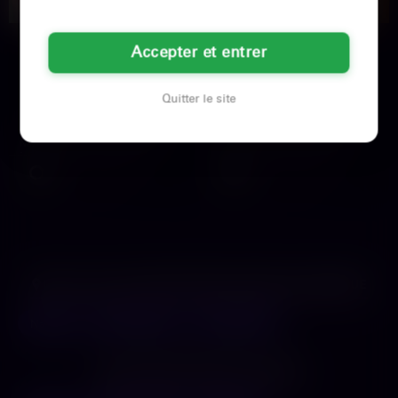
Sophie
Caroline
Accepter et entrer
33 ans
44 ans
Quitter le site
Saint-Nazaire
Nantes
Imagine, un soir d'été à Saint-
Découvrez avec délice l'univers
Nazaire, je me souviens de cette
sensuel et troublant d'Aurora,
brise légère qui…
experte en plaisirs…
Voir son profil
Voir son profil
LES VILLES DU DÉPARTEMENT
LOIRE-ATLANTIQUE
Nantes
Saint-Herblain
Saint-Nazaire
LES DÉPARTEMENTS VOISINS