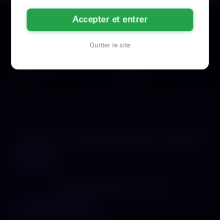
Coralie
Amandine
Accepter et entrer
29 ans
22 ans
Montauban
Montauban
Quitter le site
Un mec à Montauban qui veut être
J'ai un faible pour les soumis qui
mon pion Tu gères tes comptes en
savent se tenir. Si tu réponds à mes
temps réel Pas de…
critères…
Voir son profil
Voir son profil
LES VILLES DU DÉPARTEMENT
TARN-ET-GARONNE
Montauban
LES DÉPARTEMENTS VOISINS
Haute-Garonne
Tarn