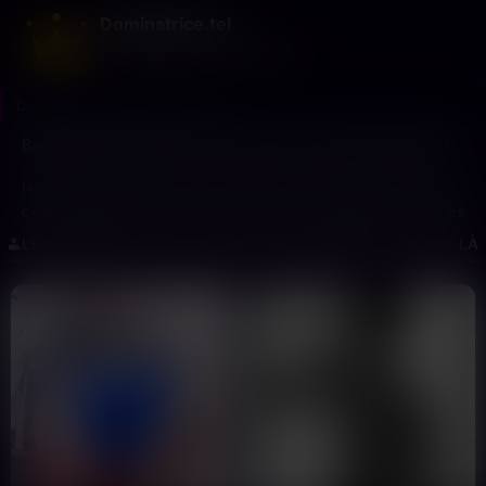
Dominatrice.tel
La domination en toute discrétion
Dominatrice.tel
>
Tarn-et-Garonne
Besoin de dominatrice au tel à Tarn-et-Garonne (82) ?
Hey, t’as déjà pensé à te faire dominer par téléphone ? Ouais,
c’est bien plus courant qu’on le pense. En Tarn-et-Garonne, les
profils sont variés et surprenants. On parle de gens
LES SÉANCE AU TEL DE TARN-ET-GARONNE (82) SONT LÀ
passionnés qui savent ce qu’ils font. Les séances de
domination téléphonique ici, c’est du sérieux.Y a tout un tas
de maîtresses prêtes à prendre ton appel et te faire vivre une
expérience… unique. Le tchat est rempli de profils captivants
qui n’attendent que toi pour se lancer dans une discussion
intense et sans tabou. Tu verras, ça vaut le coup de jeter un
œil aux profils, ça pique la curiosité !C’est facile comme
bonjour : tu t’inscris gratos, tu cliques sur quelques profils et
hop, t’as accès à leur univers fascinant. En deux temps trois
mouvements, tu pourrais être en ligne avec une dominatrice