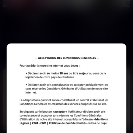
au tel de Montauban ou Moissac. Tente le coup,
sérieusement.N’attends pas que ça devienne la conversation
Sophie
Cassandra
du coin !
29 ans
30 ans
Montauban
Montauban
Femme de 29 ans,European et
En quête de soumis prêts à être
grosse à Montauban, je suis une
domptés sans concession.
dominatrice qui en a marre…
Obéissance totale exigée, hihi…
Voir son profil
Voir son profil