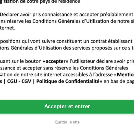
Accepter et entrer
Quitter le site